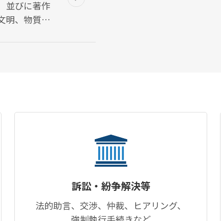
、並びに著作
文明、物質文
励し、社会主
ます。
訴訟・紛争解決等
法的助言、交渉、仲裁、ヒアリング、
強制執行手続きなど