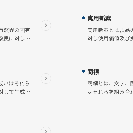
実用新案
自然界の固有
実用新案とは製品
改良に対し提
対し使用価値及び
方法を指していま
商標
或いはそれら
商標とは、文字、
対して生成し
はそれらを組み合
る新規の意匠
商品やサービスに
品やサービスを称
し、マーケット上
めの標章です。