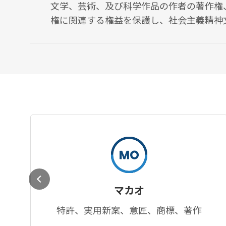
文学、芸術、及び科学作品の作者の著作権
権に関連する権益を保護し、社会主義精神
明の建設に有益な作品の創作及び宣伝を奨
義文化、科学事業の発展及び繁栄を促進し
其
他
取
扱
マカオ
業
特許、実用新案、意匠、商標、著作
務