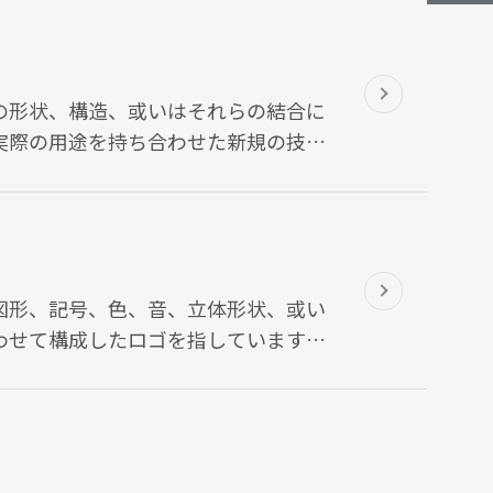
の形状、構造、或いはそれらの結合に
実際の用途を持ち合わせた新規の技術
す。
図形、記号、色、音、立体形状、或い
わせて構成したロゴを指しています。
関連する消費者がそのロゴの付いた商
賛し、他者の商品やサービスと区別
で公平な競争が行われるようにするた