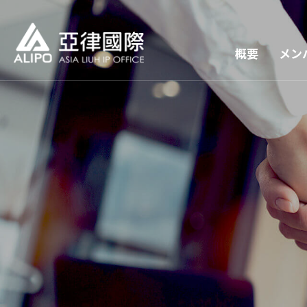
概要
メン