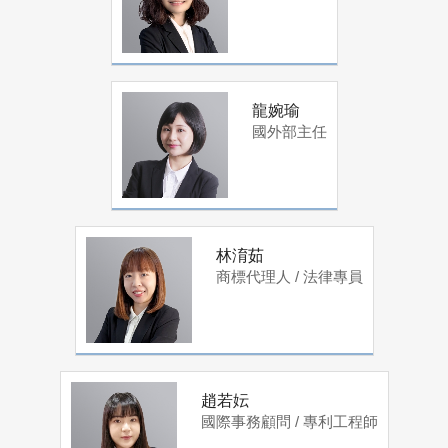
龍婉瑜
國外部主任
林淯茹
商標代理人 / 法律專員
趙若妘
國際事務顧問 / 專利工程師