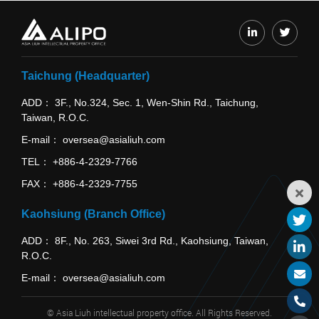
Taichung (Headquarter)
ADD
3F., No.324, Sec. 1, Wen-Shin Rd., Taichung,
Taiwan, R.O.C.
E-mail
oversea@asialiuh.com
TEL
+886-4-2329-7766
FAX
+886-4-2329-7755
Kaohsiung (Branch Office)
ADD
8F., No. 263, Siwei 3rd Rd., Kaohsiung, Taiwan,
R.O.C.
E-mail
oversea@asialiuh.com
© Asia Liuh intellectual property office. All Rights Reserved.