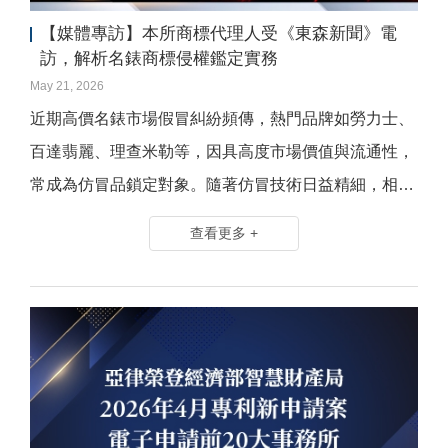
【媒體專訪】本所商標代理人受《東森新聞》電
訪，解析名錶商標侵權鑑定實務
May 21, 2026
近期高價名錶市場假冒糾紛頻傳，熱門品牌如勞力士、
百達翡麗、理查米勒等，因具高度市場價值與流通性，
常成為仿冒品鎖定對象。隨著仿冒技術日益精細，相關
爭議不僅涉及消費糾紛，更可能進一步牽涉商標侵權及
查看更多 +
刑事責任。