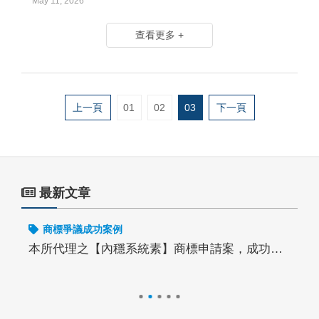
May 11, 2026
查看更多 +
上一頁
01
02
03
下一頁
最新文章
商標爭議成功案例
本所代理之【內穩系統素】商標申請案，成功克服官方意見
申請案電子申請排名前3大事務所