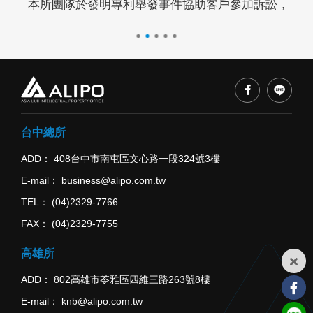
件等擔任訴訟代理人，成功協助客戶請求法院禁止對方重製
本所團隊於發明專利舉發事件協助客戶參加訴訟，成功
本
台中總所
ADD
408台中市南屯區文心路一段324號3樓
E-mail
business@alipo.com.tw
TEL
(04)2329-7766
FAX
(04)2329-7755
高雄所
ADD
802高雄市苓雅區四維三路263號8樓
E-mail
knb@alipo.com.tw