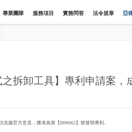
專業團隊
服務項目
實務問答
法令規章
亞
式之拆卸工具】專利申請案，
功克服官方意見，獲准為第【
I896062
】號發明專利。