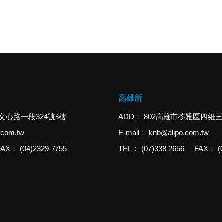
高雄所
文心路一段324號3樓
ADD
802高雄市苓雅區四維三
.com.tw
E-mail
knb@alipo.com.tw
FAX
(04)2329-7755
TEL
(07)338-2656
FAX
(