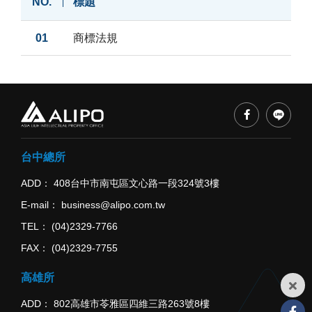
NO.
標題
商
01
商標法規
標
法
規
台中總所
ADD
408台中市南屯區文心路一段324號3樓
E-mail
business@alipo.com.tw
TEL
(04)2329-7766
FAX
(04)2329-7755
高雄所
ADD
802高雄市苓雅區四維三路263號8樓